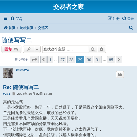
交易者之家
FAQ
注册
登录
搜
首页
论坛首页
交流区
索
随便写写二
搜索
高级搜索
回复
分页：
29
/
85
1
27
28
29
30
31
85
上一页
下一页
845 帖子
…
…
tmtmaya
Re: 随便写写二
帖
#281
2024年 10月 02日 18:38
子
真的是运气，
一是小盘股策略，跑了一年，居然赚了，于是觉得这个策略风险不大。
二是国九条过去这么久，该跌的已经跌了。
三是经常看几个爱国主播，天天说美国要崩。
四是需要不同市场的分散来弱化风险。
下一轮让我再抄一次底，我肯定抄不到，这太靠运气了，
但美联储降息之后，盘面拉涨，我也大概率会跟进的。