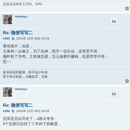
正宗古法纯手工CPU、GPU
tmtmaya
Re: 随便写写二
帖
#285
2024年 10月 06日 20:18
子
看动画片，仙逆，
主角和一众修士，为了化神，想尽一切办法，还苦苦不得，
顿时有了共鸣，之前做交易，怎么做都不赚钱，也是苦苦不得，
哎~~
欲买桂花同载酒，终不似少年游
君子终日乾乾，夕惕若厉，无咎
tmtmaya
Re: 随便写写二
帖
#286
2024年 10月 08日 09:36
子
也算是见证历史了，a股太夸张，
6个交易日拉回了三年的下跌幅度，