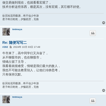
做交易做到现在，也就看看宏观了，
技术分析这些东西，都是其次，没有宏观，其它都不好使。
欲买桂花同载酒，终不似少年游
君子终日乾乾，夕惕若厉，无咎
tmtmaya
Re: 随便写写二
帖
#282
2024年 10月 03日 17:49
子
牛市来了，高中同学们又兴奋了，
从不聊股市的，也在聊股市，
情绪占据了主导，
我看着就很难受，情绪是我们最大的敌人，
我也不可能去教育别人，让他们冷静思考，
只有保持沉默。
欲买桂花同载酒，终不似少年游
君子终日乾乾，夕惕若厉，无咎
tmtmaya