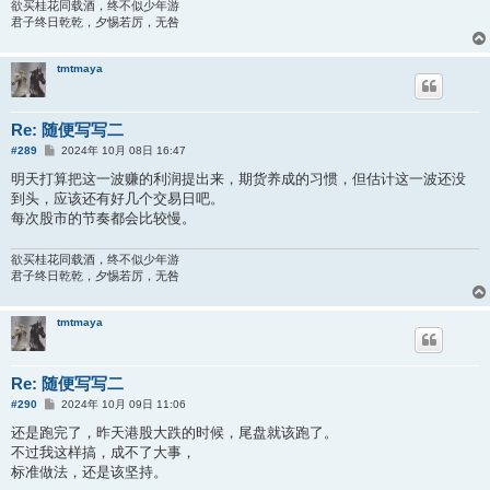
欲买桂花同载酒，终不似少年游
君子终日乾乾，夕惕若厉，无咎
tmtmaya
Re: 随便写写二
帖
#289
2024年 10月 08日 16:47
子
明天打算把这一波赚的利润提出来，期货养成的习惯，但估计这一波还没
到头，应该还有好几个交易日吧。
每次股市的节奏都会比较慢。
欲买桂花同载酒，终不似少年游
君子终日乾乾，夕惕若厉，无咎
tmtmaya
Re: 随便写写二
帖
#290
2024年 10月 09日 11:06
子
还是跑完了，昨天港股大跌的时候，尾盘就该跑了。
不过我这样搞，成不了大事，
标准做法，还是该坚持。