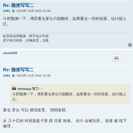
Re: 随便写写二
帖
#283
2024年 10月 04日 14:39
子
斗胆预测一下，博弈重仓茅台只能翻倍，如果重仓一些科技股，估计能上
亿。
欲买桂花同载酒，终不似少年游
君子终日乾乾，夕惕若厉，无咎
chunk999
Re: 随便写写二
帖
#284
2024年 10月 04日 16:38
子
tmtmaya
写了:
↑
斗胆预测一下，博弈重仓茅台只能翻倍，如果重仓一些科技股，估计能上
亿。
重仓 茅台 可以 猥琐发育。 悄悄发财。
从 几十亿的 科技股盘子里 跟 庄家 抢食。 估计 会被玩死 。或者 被 线下
修理 。