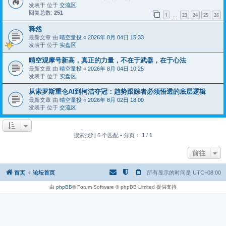
发表于 位于
交流区
回复总数:
251
1
23
24
25
26
…
释然
最新文章 由
晴空量投
«
2026年 8月 04日 15:33
发表于 位于
实盘区
晴空观摩号新高，真正的力量，不在于武器，在于心法
最新文章 由
晴空量投
«
2026年 8月 04日 10:25
发表于 位于
实盘区
从索罗斯重仓AI到柯洁夺冠：趋势跟踪者必须悟透的底层逻辑
最新文章 由
晴空量投
«
2026年 8月 02日 18:00
发表于 位于
交流区
搜索找到 6 个匹配 • 分页：
1
/
1
前往
首页
论坛首页
所有显示的时间是
UTC+08:00
由
phpBB
® Forum Software © phpBB Limited 提供支持