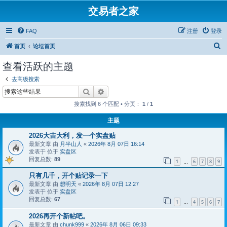
交易者之家
FAQ
注册
登录
搜
首页
论坛首页
索
查看活跃的主题
去高级搜索
搜索
高级搜索
搜索找到 6 个匹配 • 分页：
1
/
1
主题
2026大吉大利，发一个实盘贴
最新文章 由
月半山人
«
2026年 8月 07日 16:14
发表于 位于
实盘区
回复总数:
89
1
6
7
8
9
…
只有几千，开个贴记录一下
最新文章 由
想明天
«
2026年 8月 07日 12:27
发表于 位于
实盘区
回复总数:
67
1
4
5
6
7
…
2026再开个新帖吧。
最新文章 由
chunk999
«
2026年 8月 06日 09:33