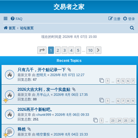
交易者之家
FAQ
注册
登录
搜
首页
论坛首页
索
现在的时间是 2026年 8月 07日 15:00
分页：
1
/
10
1
2
3
4
5
10
下一页
…
Recent Topics
只有几千，开个贴记录一下
最新文章 由
想明天
«
2026年 8月 07日 12:27
回复总数:
67
1
4
5
6
7
…
2026大吉大利，发一个实盘贴
最新文章 由
月半山人
«
2026年 8月 06日 17:35
回复总数:
88
1
6
7
8
9
…
2026再开个新帖吧。
最新文章 由
chunk999
«
2026年 8月 06日 09:33
回复总数:
251
1
23
24
25
26
…
释然
最新文章 由
晴空量投
«
2026年 8月 04日 15:33