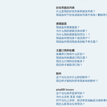
好友和损友列表
什么是我的好友列表和损友列表？
我该如何于好友或损友列表中添加 / 删除用
搜索版面
我该如何搜索版面？
为什么我的搜索没有结果？
为什么我的搜索返回空白！？
我该如何查找某个成员用户？
我该如何查找我发表的帖子和主题？
主题订阅和收藏
收藏和订阅有什么区别？
我该如何收藏或订阅主题？
我怎么订阅特定的板块？
我怎样才能取消订阅？
附件
这个论坛允许什么样的附件？
我怎样才能找到所有我发布的附件？
phpBB Issues
这个论坛程序是谁写的？
为什么没有 某某 功能？
对于论坛上诽谤，脏话和其他触及法律的事
我怎么联系论坛管理员？