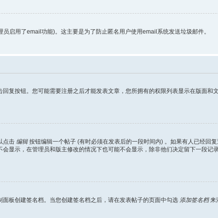
理员启用了email功能)。这主要是为了防止匿名用户使用email系统发送垃圾邮件。
击回复按钮。您可能需要注册之后才能发表文章，您所拥有的权限列表显示在版面和文
以点击
编辑
按钮编辑一个帖子 (有时必须在发表后的一段时间内) 。如果有人已经
不会显示，在管理员和版主修改的情况下也可能不会显示，除非他们决定留下一段记
制面板创建签名档。当您创建签名档之后，请在发表帖子的页面中勾选
添加签名档
来