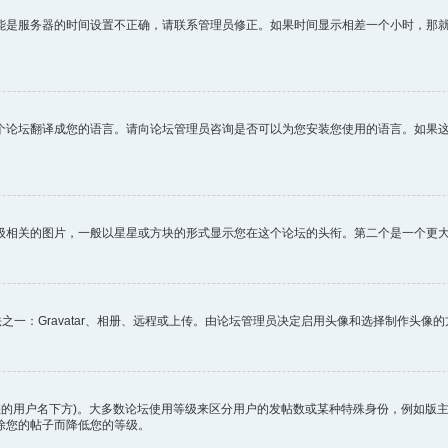
能是服务器的时间设置不正确，请联系管理员修正。如果时间显示相差一个小时，那
个论坛翻译成您的语言。请向论坛管理员咨询是否可以为您安装您使用的语言。如果
级相关的图片，一般以星星或方块的形式显示您在这个论坛的头衔。第二个是一个更
之一：Gravatar、相册、远程或上传。由论坛管理员决定启用头像和选择制作头
您的用户名下方)。大多数论坛使用等级来区分用户的发帖数或某种特殊身份，例如版
除您的帖子而降低您的等级。