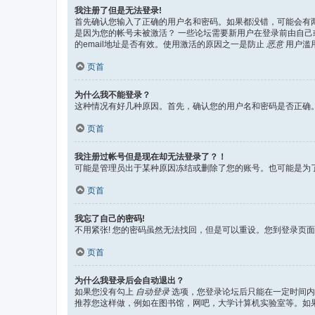
我注册了但是无法登录!
首先确认您输入了正确的用户名和密码。如果都没错，可能会有两个
是因为您的帐号未被激活？ 一些论坛需要新用户在登录前由自己或
的email地址是否有效。使用激活的原因之一是防止
恶意
用户滥用
页首
为什么我不能登录？
这种情况有好几种原因。首先，确认您的用户名和密码是否正确
页首
我注册过帐号但是现在却无法登录了？！
可能是管理员出于某种原因冻结或删除了您的账号。也可能是为
页首
我忘了自己的密码!
不用紧张! 您的密码虽然无法找回，但是可以重设。您到登录页
页首
为什么我登录后会自动退出？
如果您没有勾上
自动登录
选项，您登录论坛后只能在一定时间内
推荐您这样做，例如在图书馆，网吧，大学计算机实验室等。如