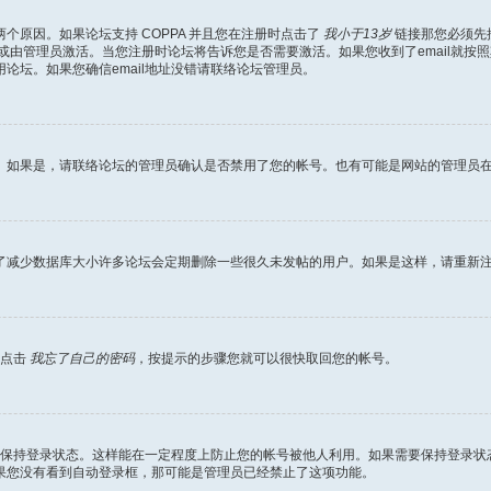
原因。如果论坛支持 COPPA 并且您在注册时点击了
我小于13岁
链接那您必须先
由管理员激活。当您注册时论坛将告诉您是否需要激活。如果您收到了email就按照
论坛。如果您确信email地址没错请联络论坛管理员。
。如果是，请联络论坛的管理员确认是否禁用了您的帐号。也有可能是网站的管理员
了减少数据库大小许多论坛会定期删除一些很久未发帖的用户。如果是这样，请重新
面点击
我忘了自己的密码
，按提示的步骤您就可以很快取回您的帐号。
保持登录状态。这样能在一定程度上防止您的帐号被他人利用。如果需要保持登录状
果您没有看到自动登录框，那可能是管理员已经禁止了这项功能。