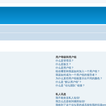
用户等级和用户组
什么是管理员？
什么是版主？
什么是用户组？
组在哪里和我该如何加入一个用户组？
我该如何成为一个用户组的领导者？
为什么某些用户组能显示出不同的颜色？
什么是 “默认用户组”？
什么是 “论坛团队” 链接？
私人讯息
我不能发送私人短信!
我怎么总是收到骚扰短信!
我收到了这个论坛里的成员发给我的垃圾email