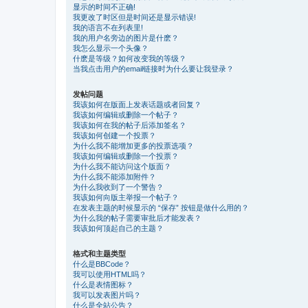
显示的时间不正确!
我更改了时区但是时间还是显示错误!
我的语言不在列表里!
我的用户名旁边的图片是什麽？
我怎么显示一个头像？
什麽是等级？如何改变我的等级？
当我点击用户的email链接时为什么要让我登录？
发帖问题
我该如何在版面上发表话题或者回复？
我该如何编辑或删除一个帖子？
我该如何在我的帖子后添加签名？
我该如何创建一个投票？
为什么我不能增加更多的投票选项？
我该如何编辑或删除一个投票？
为什么我不能访问这个版面？
为什么我不能添加附件？
为什么我收到了一个警告？
我该如何向版主举报一个帖子？
在发表主题的时候显示的 “保存” 按钮是做什么用的？
为什么我的帖子需要审批后才能发表？
我该如何顶起自己的主题？
格式和主题类型
什么是BBCode？
我可以使用HTML吗？
什么是表情图标？
我可以发表图片吗？
什么是全站公告？