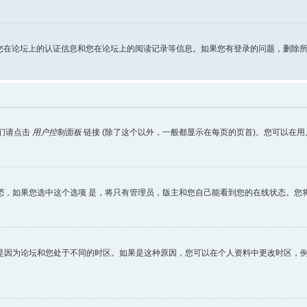
ie包含您在论坛上的认证信息和您在论坛上的阅读记录等信息。如果您有登录的问题，删除所有
它们请点击
用户控制面板
链接 (除了这个以外，一般都显示在每页的页首)。您可以在
态
，如果您选中这个选项
是
，将只有管理员，版主和您自己能看到您的在线状态。您
是因为论坛和您处于不同的时区。如果是这种原因，您可以在个人资料中更改时区，