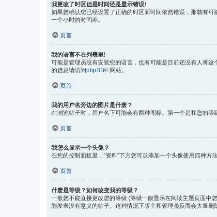
我更改了时区但是时间还是显示错误!
如果您确认您已经设置了正确的时区而时间依然错误，那就有可
一个小时的时间差。
页首
我的语言不在列表里!
可能是管理员没有安装您的语言，也有可能是目前还没有人将这
的信息请访问
phpBB
® 网站。
页首
我的用户名旁边的图片是什麽？
在浏览帖子时，用户名下可能会有两种图标。第一个是和您的等
页首
我怎么显示一个头像？
在您的控制面板里，“资料”下方您可以添加一个头像使用四种方法
页首
什麽是等级？如何改变我的等级？
一般您不能直接更改您的等级 (等级一般显示在阅读主题页面中
能发表没有意义的帖子。这种情况下版主和管理员反而会大量删