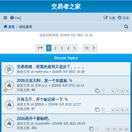
交易者之家
FAQ
注册
登录
搜
首页
论坛首页
索
现在的时间是 2026年 8月 08日 19:15
分页：
1
/
10
1
2
3
4
5
10
下一页
…
Recent Topics
交易很难，窃喜的是我又进步了。。。。
最新文章 由
meforyou
«
2026年 8月 08日 16:26
2026大吉大利，发一个实盘贴
最新文章 由
月半山人
«
2026年 8月 07日 16:14
回复总数:
89
1
6
7
8
9
…
只有几千，开个贴记录一下
最新文章 由
想明天
«
2026年 8月 07日 12:27
回复总数:
67
1
4
5
6
7
…
2026再开个新帖吧。
最新文章 由
chunk999
«
2026年 8月 06日 09:33
回复总数:
251
1
23
24
25
26
…